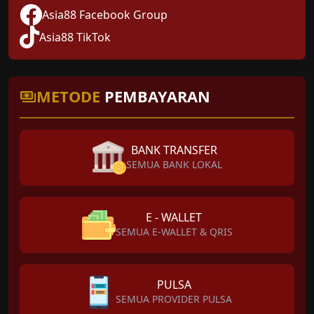
Asia88 Facebook Group
Asia88 TikTok
METODE
PEMBAYARAN
BANK TRANSFER
SEMUA BANK LOKAL
E - WALLET
SEMUA E-WALLET & QRIS
PULSA
SEMUA PROVIDER PULSA