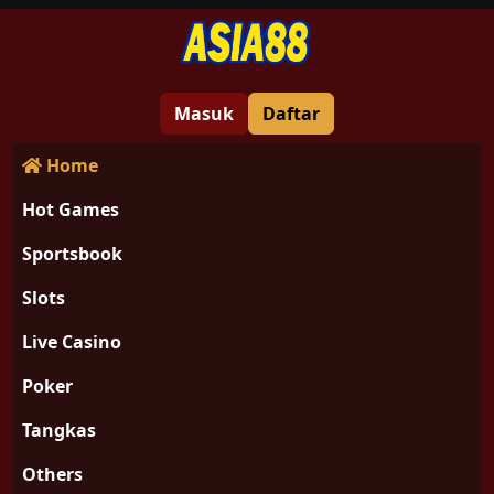
Masuk
Daftar
Home
Hot Games
Sportsbook
Slots
Live Casino
Poker
Tangkas
Others