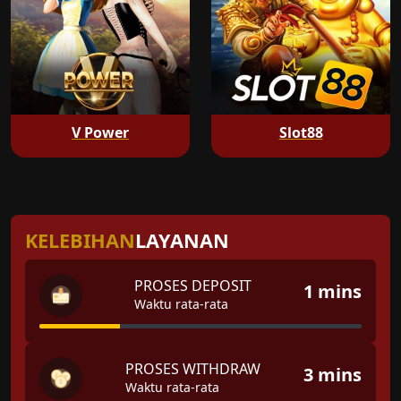
V Power
Slot88
KELEBIHAN
LAYANAN
PROSES DEPOSIT
1 mins
Waktu rata-rata
PROSES WITHDRAW
3 mins
Waktu rata-rata