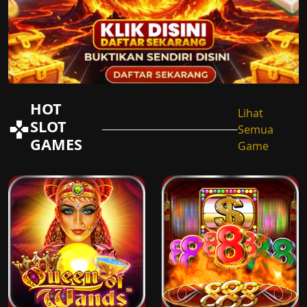
HOT
Lihat
SLOT
Semua
GAMES
Game