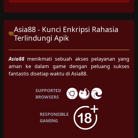
Asia88 - Kunci Enkripsi Rahasia
Terlindungi Apik
Asia88
menikmati sebuah akses pelayanan yang
aman ke dalam game dengan peluang sukses
fantastis disetiap waktu di Asia88.
SUPPORTED
BROWSERS
RESPONSIBLE
GAMING